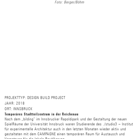
Foto: Berger/Böhm
PROJEKTTYP:
DESIGN BUILD PROJECT
JAHR:
2018
ORT:
INNSBRUCK
Temporäres Stadtteilzentrum in der Reichenau
Nach dem „bilding“ im Innsbrucker Rapoldipark und der Gestaltung der neuen
SpielRäume der Universität Innsbruck waren Studierende des ./studio3 – Institut
für experimentelle Architektur auch in den letzten Monaten wieder aktiv und
gestalteten mit dem CAMPAGNE einen temporären Raum für Austausch und
Vernetzung für die lokale Bevölkerung.