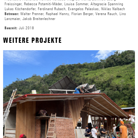
Freissinger, Rebecca Potamiti-Mäder, Louisa Sommer, Altagracia Spannring
Lukas Köchendorfer, Ferdinand Rubach, Evangelos Palaskas, Niklas Nalbach
Walter Prenner, Raphael Hanny, Florian Berger, Verena Rauch, Lino
Betreuer:
Lanzmaier, Jakob Breitenlechner
Juli 2018
Bauzeit:
WEITERE PROJEKTE