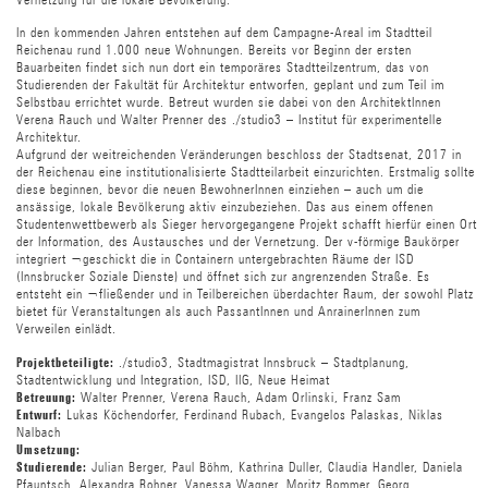
In den kommenden Jahren entstehen auf dem Campagne-Areal im Stadtteil
Reichenau rund 1.000 neue Wohnungen. Bereits vor Beginn der ersten
Bauarbeiten findet sich nun dort ein temporäres Stadtteilzentrum, das von
Studierenden der Fakultät für Architektur entworfen, geplant und zum Teil im
Selbstbau errichtet wurde. Betreut wurden sie dabei von den ArchitektInnen
Verena Rauch und Walter Prenner des ./studio3 – Institut für experimentelle
Architektur.
Aufgrund der weitreichenden Veränderungen beschloss der Stadtsenat, 2017 in
der Reichenau eine institutionalisierte Stadtteilarbeit einzurichten. Erstmalig sollte
diese beginnen, bevor die neuen BewohnerInnen einziehen – auch um die
ansässige, lokale Bevölkerung aktiv einzubeziehen. Das aus einem offenen
Studentenwettbewerb als Sieger hervorgegangene Projekt schafft hierfür einen Ort
der Information, des Austausches und der Vernetzung. Der v-förmige Baukörper
integriert ¬geschickt die in Containern untergebrachten Räume der ISD
(Innsbrucker Soziale Dienste) und öffnet sich zur angrenzenden Straße. Es
entsteht ein ¬fließender und in Teilbereichen überdachter Raum, der sowohl Platz
bietet für Veranstaltungen als auch PassantInnen und AnrainerInnen zum
Verweilen einlädt.
./studio3, Stadtmagistrat Innsbruck – Stadtplanung,
Projektbeteiligte:
Stadtentwicklung und Integration, ISD, IIG, Neue Heimat
Walter Prenner, Verena Rauch, Adam Orlinski, Franz Sam
Betreuung:
Lukas Köchendorfer, Ferdinand Rubach, Evangelos Palaskas, Niklas
Entwurf:
Nalbach
Umsetzung:
Julian Berger, Paul Böhm, Kathrina Duller, Claudia Handler, Daniela
Studierende:
Pfauntsch, Alexandra Rohner, Vanessa Wagner, Moritz Bommer, Georg