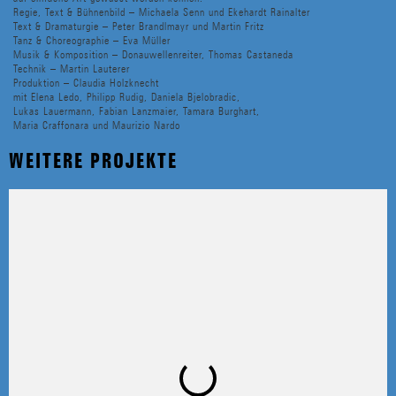
Regie, Text & Bühnenbild – Michaela Senn und Ekehardt Rainalter
Text & Dramaturgie – Peter Brandlmayr und Martin Fritz
Tanz & Choreographie – Eva Müller
Musik & Komposition – Donauwellenreiter, Thomas Castaneda
Technik – Martin Lauterer
Produktion – Claudia Holzknecht
mit Elena Ledo, Philipp Rudig, Daniela Bjelobradic,
Lukas Lauermann, Fabian Lanzmaier, Tamara Burghart,
Maria Craffonara und Maurizio Nardo
WEITERE PROJEKTE