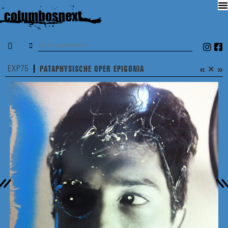
«
×
»
EXP75
PATAPHYSISCHE OPER EPIGONIA