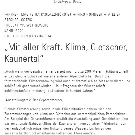
© Schreyer David
PARTNER:
MAG.PETRA PAOLAZZI/BÜRO 54 + NIKO HOFINGER + ATELIER
STECHER, GÖTZIS
PROJEKTTYP:
WETTBEWERB
JAHR:
2021
ORT:
FEICHTEN IM KAUNERTAL
„Mit aller Kraft. Klima, Gletscher,
Kaunertal“
„Auch wenn der Gepatschferner derzeit noch bis zu 200 Meter mächtig ist, teilt
er das gleiche Schicksal wie alle anderen Alpengletscher. Durch die
fortschreitende Klimaerwärmung wird auch er dramatisch an Masse verlieren und
schließlich ganz verschwinden – laut Prognose der Wissenschaft
schlimmstenfalls in vierzig, spätestens in hundert Jahren.“
(Ausstellungstext Der Gepatschferner)
Globale Klimaforschung sowie lokale Klimainitiativen nähern sich den
Zusammenhängen von Klima und Gletscher aus unterschiedlichen Perspektiven.
Am Beispiel des Gepatschferners erzählt die Ausstellung auch Geschichten über
das emotionale Naheverhältnis der Kaunertaler:innen zu „ihrem“ Gletscher, von
der landschaftlich prägenden Nutzung seines Wassers bis hin zu den
wissenschaftlich dokumentierten Folgen des Klimawandels.