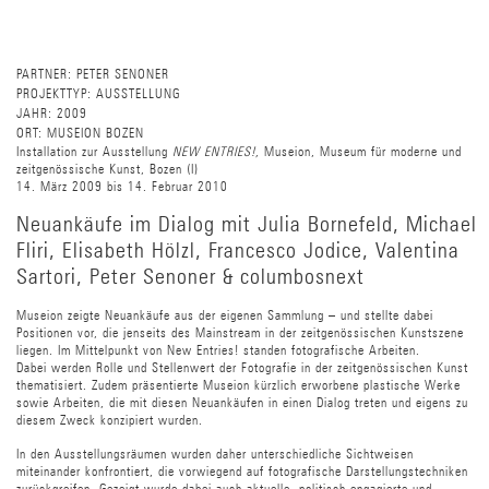
PARTNER:
PETER SENONER
PROJEKTTYP:
AUSSTELLUNG
JAHR:
2009
ORT:
MUSEION BOZEN
Installation zur Ausstellung
NEW ENTRIES!,
Museion, Museum für moderne und
zeitgenössische Kunst, Bozen (I)
14. März 2009 bis 14. Februar 2010
Neuankäufe im Dialog mit Julia Bornefeld, Michael
Fliri, Elisabeth Hölzl, Francesco Jodice, Valentina
Sartori, Peter Senoner & columbosnext
Museion zeigte Neuankäufe aus der eigenen Sammlung – und stellte dabei
Positionen vor, die jenseits des Mainstream in der zeitgenössischen Kunstszene
liegen. Im Mittelpunkt von New Entries! standen fotografische Arbeiten.
Dabei werden Rolle und Stellenwert der Fotografie in der zeitgenössischen Kunst
thematisiert. Zudem präsentierte Museion kürzlich erworbene plastische Werke
sowie Arbeiten, die mit diesen Neuankäufen in einen Dialog treten und eigens zu
diesem Zweck konzipiert wurden.
In den Ausstellungsräumen wurden daher unterschiedliche Sichtweisen
miteinander konfrontiert, die vorwiegend auf fotografische Darstellungstechniken
zurückgreifen. Gezeigt wurde dabei auch aktuelle, politisch engagierte und