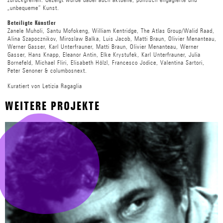
„unbequeme“ Kunst.
Beteiligte Künstler
Zanele Muholi, Santu Mofokeng, William Kentridge, The Atlas Group/Walid Raad,
Alina Szapocznikov, Miroslaw Balka, Luis Jacob, Matti Braun, Olivier Menanteau,
Werner Gasser, Karl Unterfrauner, Matti Braun, Olivier Menanteau, Werner
Gasser, Hans Knapp, Eleanor Antin, Elke Krystufek, Karl Unterfrauner, Julia
Bornefeld, Michael Fliri, Elisabeth Hölzl, Francesco Jodice, Valentina Sartori,
Peter Senoner & columbosnext.
Kuratiert von Letizia Ragaglia
WEITERE PROJEKTE