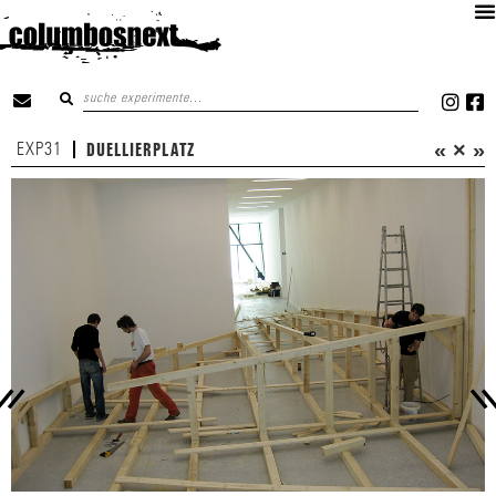
«
×
»
EXP31
DUELLIERPLATZ