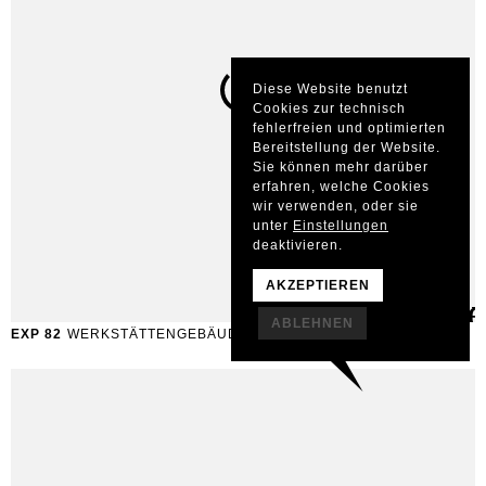
Diese Website benutzt
Cookies zur technisch
fehlerfreien und optimierten
Bereitstellung der Website.
Sie können mehr darüber
erfahren, welche Cookies
wir verwenden, oder sie
unter
Einstellungen
deaktivieren.
AKZEPTIEREN
ABLEHNEN
EXP 82
WERKSTÄTTENGEBÄUDE HALL