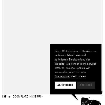
Diese Website benutzt Cookies zur
technisch fehlerfreien und
optimierten Bereitstellung der
Website. Sie können mehr darüber
erfahren, welche Cookies wir
verwenden, oder sie unter
Einstellungen
deaktivieren.
AKZEPTIEREN
ABLEHNEN
DOOMPLATZ INNSBRUCK
EXP 131