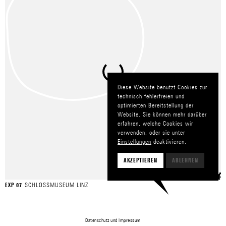
Diese Website benutzt Cookies zur
technisch fehlerfreien und
optimierten Bereitstellung der
Website. Sie können mehr darüber
erfahren, welche Cookies wir
verwenden, oder sie unter
Einstellungen
deaktivieren.
AKZEPTIEREN
ABLEHNEN
SCHLOSSMUSEUM LINZ
EXP 07
Datenschutz
und
Impressum