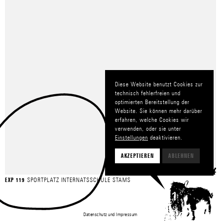
Diese Website benutzt Cookies zur
technisch fehlerfreien und
optimierten Bereitstellung der
Website. Sie können mehr darüber
erfahren, welche Cookies wir
verwenden, oder sie unter
Einstellungen
deaktivieren.
AKZEPTIEREN
ABLEHNEN
SPORTPLATZ INTERNATSSCHULE STAMS
EXP 119
Datenschutz
und
Impressum